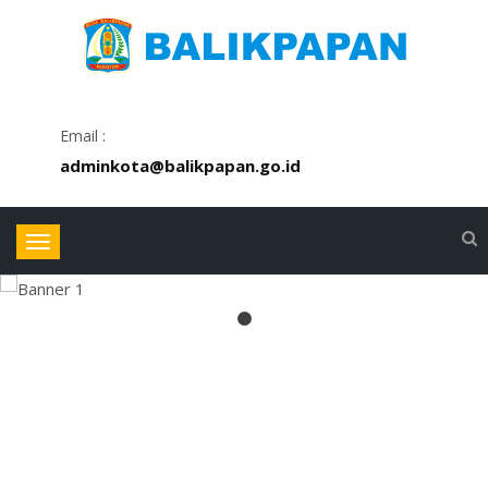
Email :
adminkota@balikpapan.go.id
Toggle
navigation