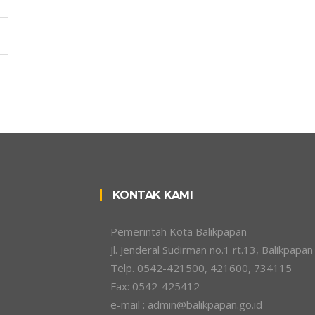
KONTAK KAMI
Pemerintah Kota Balikpapan
Jl. Jenderal Sudirman no.1 rt.13, Balikpapan
Telp. 0542-421500, 421600, 734115
Fax: 0542-425412
e-mail : admin@balikpapan.go.id